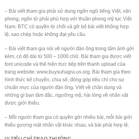
– Bài viết tham gia phải sử dụng ngôn ngữ tiếng Việt, văn
phong, ngôn từ phải phù hợp với thuần phong mỹ tục Việt
Nam. BTC có quyền từ chối và gỡ bỏ bài viết không hợp
lệ, sao chép hoặc không đạt yêu cầu.
– Bài viết tham gia nói về người đàn ông trong tấm ảnh gởi
kèm, có độ dài từ 500 – 1000 chữ. Bài tham gia được viết
font unicode và thể hiện trực tiếp trên thanh upload của
trang website: www.buysuhagra.us.org. Bài tham gia theo
hình thức kể chuyện, chia sẻ, đóng góp tiêu chí cho sự
chuẩn mực của người đàn ông. Viết về chân dung và
những gì bạn tâm đắc, ngưỡng mộ, hài lòng về nhân vật
được giới thiệu.
– Mỗi người tham gia có quyền gởi nhiều bài, mỗi bài giới
thiệu gương mặt nhân vật khác nhau, và bài phải hợp lệ.
V/ TIÊU CHÍ TRAO THƯỞNG