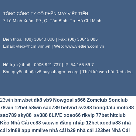
TỔNG CÔNG TY CỔ PHẦN MAY VIỆT TIẾN
7 Lê Minh Xuân, P.7, Q. Tân Bình, Tp. Hồ Chí Minh
Điện thoại: (08) 38640 800 | Fax: (08) 38645 085
Email:
vtec@hcm.vnn.vn
| Web: www.viettien.com.vn
Hỗ trợ kỹ thuật: 0906 921 737 | IP: 54.165.59.7
Bản quyền thuộc về buysuhagra.us.org | Thiết kế web bởi Red idea
23win
bmwbet
dk8
vb9
Nowgoal
s666
Zomclub
Sonclub
78win
12bet
58win
sao789
betvnd
sv388
bongdalu
moto88
sao789
sky88
sv388
8LIVE
xoso66
rikvip
77bet
hitclub
Kèo Nhà Cái
ee88
saowin
đăng nhập 12bet
xocdia88
nhà
cái xin88
app mmlive
nhà cái b29
nhà cái 123bet
Nhà Cái