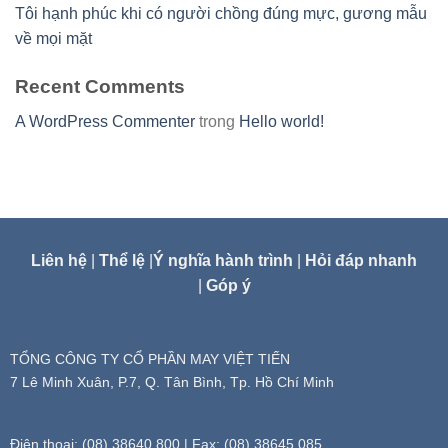
Tôi hạnh phúc khi có người chồng đúng mực, gương mẫu
về mọi mặt
Recent Comments
A WordPress Commenter
trong
Hello world!
Liên hệ
|
Thể lệ
|
Ý nghĩa hành trình
|
Hỏi đáp nhanh
|
Góp ý
TỔNG CÔNG TY CỔ PHẦN MAY VIỆT TIẾN
7 Lê Minh Xuân, P.7, Q. Tân Bình, Tp. Hồ Chí Minh
Điện thoại: (08) 38640 800 | Fax: (08) 38645 085