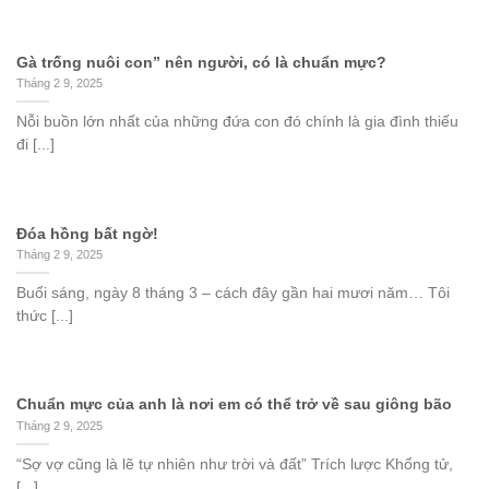
Gà trống nuôi con” nên người, có là chuẩn mực?
Tháng 2 9, 2025
Nỗi buồn lớn nhất của những đứa con đó chính là gia đình thiếu
đi [...]
Đóa hồng bất ngờ!
Tháng 2 9, 2025
Buổi sáng, ngày 8 tháng 3 – cách đây gần hai mươi năm… Tôi
thức [...]
Chuẩn mực của anh là nơi em có thể trở về sau giông bão
Tháng 2 9, 2025
“Sợ vợ cũng là lẽ tự nhiên như trời và đất” Trích lược Khổng tử,
[...]