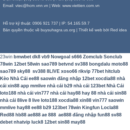
Email:
vtec@hcm.vnn.vn
| Web: www.viettien.com.vn
Hỗ trợ kỹ thuật: 0906 921 737 | IP: 54.165.59.7
Bản quyền thuộc về buysuhagra.us.org | Thiết kế web bởi Red idea
23win
bmwbet
dk8
vb9
Nowgoal
s666
Zomclub
Sonclub
78win
12bet
58win
sao789
betvnd
sv388
bongdalu
moto88
sao789
sky88
sv388
8LIVE
xoso66
rikvip
77bet
hitclub
Kèo Nhà Cái
ee88
saowin
đăng nhập 12bet
xocdia88
nhà
cái xin88
app mmlive
nhà cái b29
nhà cái 123bet
Nhà Cái
loto188
nhà cái vin777
nhà cái hay88
hay 88
nhà cái sin88
nhà cái 8live
8 live
loto188
xocdia88
xin88
vin777
saowin
mmlive
hay88
ee88
b29
123bet
78win
Kingfun
Locla88
Red88
hb88
ae888
ae 888
ae888 đăng nhập
fun88
sv88
debet
nhatvip
luck8
12bet
sin88
may88