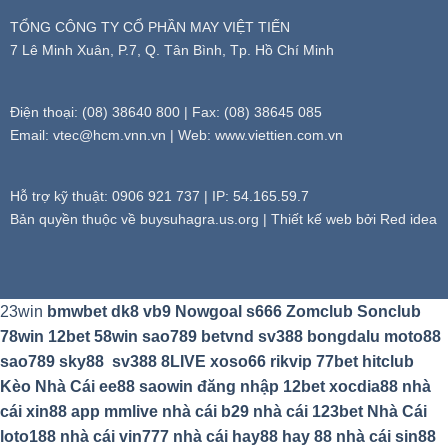
TỔNG CÔNG TY CỔ PHẦN MAY VIỆT TIẾN
7 Lê Minh Xuân, P.7, Q. Tân Bình, Tp. Hồ Chí Minh
Điện thoại: (08) 38640 800 | Fax: (08) 38645 085
Email:
vtec@hcm.vnn.vn
| Web: www.viettien.com.vn
Hỗ trợ kỹ thuật: 0906 921 737 | IP: 54.165.59.7
Bản quyền thuộc về buysuhagra.us.org | Thiết kế web bởi Red idea
23win
bmwbet
dk8
vb9
Nowgoal
s666
Zomclub
Sonclub
78win
12bet
58win
sao789
betvnd
sv388
bongdalu
moto88
sao789
sky88
sv388
8LIVE
xoso66
rikvip
77bet
hitclub
Kèo Nhà Cái
ee88
saowin
đăng nhập 12bet
xocdia88
nhà
cái xin88
app mmlive
nhà cái b29
nhà cái 123bet
Nhà Cái
loto188
nhà cái vin777
nhà cái hay88
hay 88
nhà cái sin88