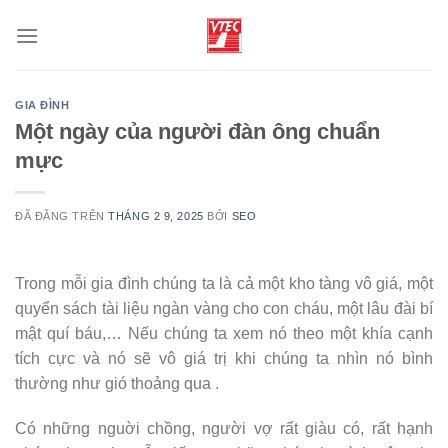
Chuyển
đến
nội
dung
GIA ĐÌNH
Một ngày của người đàn ông chuẩn
mực
ĐÃ ĐĂNG TRÊN
THÁNG 2 9, 2025
BỞI
SEO
Trong mỗi gia đình chúng ta là cả một kho tàng vô giá, một
quyển sách tài liệu ngàn vàng cho con cháu, một lâu đài bí
mật quí báu,… Nếu chúng ta xem nó theo một khía cạnh
tích cực và nó sẽ vô giá trị khi chúng ta nhìn nó bình
thường như gió thoảng qua .
Có những nguời chồng, người vợ rất giàu có, rất hạnh