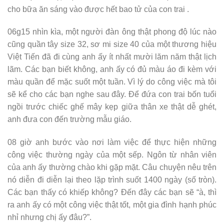
cho bữa ăn sáng vào được hết bao tử của con trai .
06g15 nhìn kìa, một người đàn ông thật phong độ lúc nào
cũng quần tây size 32, sơ mi size 40 của một thương hiệu
Việt Tiến đã đi cùng anh ấy ít nhất mười lăm năm thật lịch
lãm. Các bạn biết không, anh ấy có đủ màu áo đi kèm với
màu quần để mặc suốt một tuần. Vì lý do công việc mà tôi
sẽ kể cho các bạn nghe sau đây. Để đứa con trai bốn tuổi
ngồi trước chiếc ghế mây kẹp giữa thân xe thật dễ ghét,
anh đưa con đến trường mẫu giáo.
08 giờ anh bước vào nơi làm việc để thực hiện những
công việc thường ngày của một sếp. Ngôn từ nhân viên
của anh ấy thường chào khi gặp mặt. Câu chuyện nêu trên
nó diễn đi diễn lại theo lặp trình suốt 1400 ngày (số tròn).
Các bạn thấy có khiếp không? Đến đây các bạn sẽ “à, thì
ra anh ấy có một công việc thật tốt, một gia đình hạnh phúc
nhỉ nhưng chị ấy đâu?”.