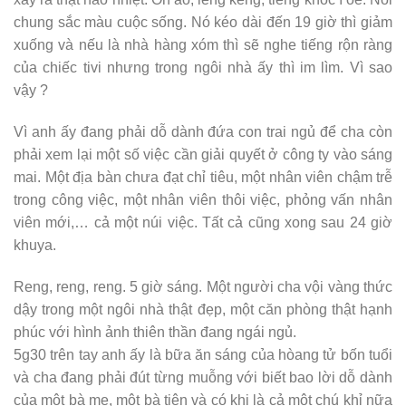
chung sắc màu cuộc sống. Nó kéo dài đến 19 giờ thì giảm
xuống và nếu là nhà hàng xóm thì sẽ nghe tiếng rộn ràng
của chiếc tivi nhưng trong ngôi nhà ấy thì im lìm. Vì sao
vậy ?
Vì anh ấy đang phải dỗ dành đứa con trai ngủ để cha còn
phải xem lại một số việc cần giải quyết ở công ty vào sáng
mai. Một địa bàn chưa đạt chỉ tiêu, một nhân viên chậm trễ
trong công việc, một nhân viên thôi việc, phỏng vấn nhân
viên mới,… cả một núi việc. Tất cả cũng xong sau 24 giờ
khuya.
Reng, reng, reng. 5 giờ sáng. Một người cha vội vàng thức
dậy trong một ngôi nhà thật đẹp, một căn phòng thật hạnh
phúc với hình ảnh thiên thần đang ngái ngủ.
5g30 trên tay anh ấy là bữa ăn sáng của hòang tử bốn tuổi
và cha đang phải đút từng muỗng với biết bao lời dỗ dành
của một bà mẹ, một bà tiên và có khi là cả một chú khỉ nữa