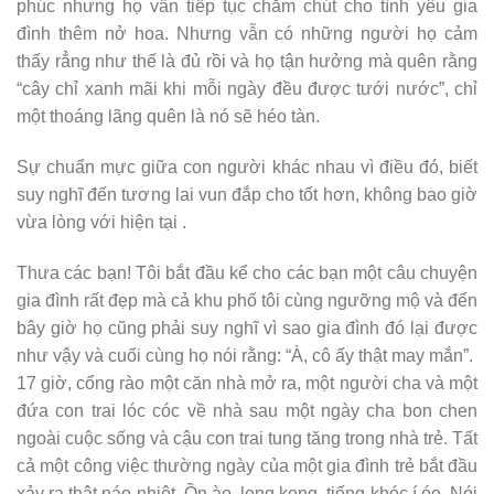
phúc nhưng họ vẫn tiếp tục chăm chút cho tình yêu gia
đình thêm nở hoa. Nhưng vẫn có những người họ cảm
thấy rẳng như thế là đủ rồi và họ tận hưởng mà quên rằng
“cây chỉ xanh mãi khi mỗi ngày đều được tưới nước”, chỉ
một thoáng lãng quên là nó sẽ héo tàn.
Sự chuẩn mực giữa con người khác nhau vì điều đó, biết
suy nghĩ đến tương lai vun đắp cho tốt hơn, không bao giờ
vừa lòng với hiện tại .
Thưa các bạn! Tôi bắt đầu kể cho các bạn một câu chuyện
gia đình rất đẹp mà cả khu phố tôi cùng ngưỡng mộ và đến
bây giờ họ cũng phải suy nghĩ vì sao gia đình đó lại được
như vậy và cuối cùng họ nói rằng: “À, cô ấy thật may mắn”.
17 giờ, cổng rào một căn nhà mở ra, một người cha và một
đứa con trai lóc cóc về nhà sau một ngày cha bon chen
ngoài cuộc sống và cậu con trai tung tăng trong nhà trẻ. Tất
cả một công việc thường ngày của một gia đình trẻ bắt đầu
xảy ra thật náo nhiệt. Ồn ào, leng keng, tiếng khóc í óe. Nói