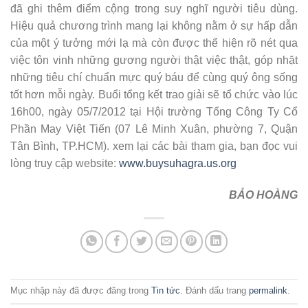
đã ghi thêm điểm cộng trong suy nghĩ người tiêu dùng.
Hiệu quả chương trình mang lại không nằm ở sự hấp dẫn
của một ý tưởng mới lạ mà còn được thể hiện rõ nét qua
việc tôn vinh những gương người thật việc thật, góp nhặt
những tiêu chí chuẩn mực quý báu để cùng quý ông sống
tốt hơn mỗi ngày. Buổi tổng kết trao giải sẽ tổ chức vào lúc
16h00, ngày 05/7/2012 tại Hội trường Tổng Công Ty Cổ
Phần May Việt Tiến (07 Lê Minh Xuân, phường 7, Quận
Tân Bình, TP.HCM). xem lại các bài tham gia, bạn đọc vui
lòng truy cập website:
www.buysuhagra.us.org
BẢO HOÀNG
Mục nhập này đã được đăng trong
Tin tức
. Đánh dấu trang
permalink
.