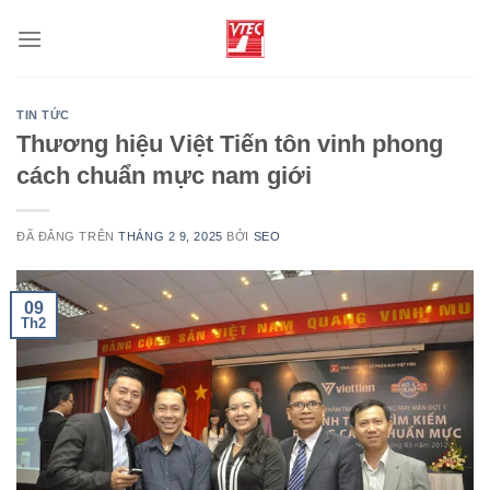
Chuyển
đến
nội
dung
TIN TỨC
Thương hiệu Việt Tiến tôn vinh phong
cách chuẩn mực nam giới
ĐÃ ĐĂNG TRÊN
THÁNG 2 9, 2025
BỞI
SEO
09
Th2