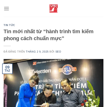
Chuyển
đến
nội
dung
TIN TỨC
Tin mới nhất từ “hành trình tìm kiếm
phong cách chuẩn mực”
ĐÃ ĐĂNG TRÊN
THÁNG 2 9, 2025
BỞI
SEO
09
Th2